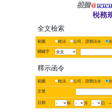
全文檢索
範圍
稅法
公司、證期法令
關鍵字
釋示函令
範圍
稅法
公司、證期法令
文號
日期
年
月
日 