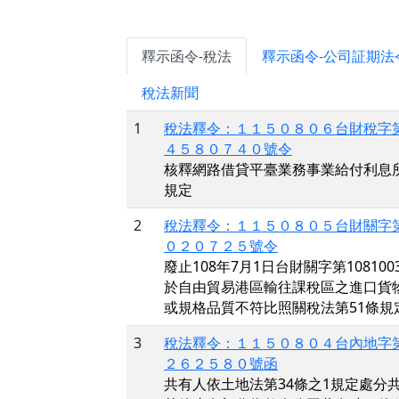
釋示函令-稅法
釋示函令-公司証期法
稅法新聞
1
稅法釋令：１１５０８０６台財稅字
４５８０７４０號令
核釋網路借貸平臺業務事業給付利息
規定
2
稅法釋令：１１５０８０５台財關字
０２０７２５號令
廢止108年7月1日台財關字第108100
於自由貿易港區輸往課稅區之進口貨
或規格品質不符比照關稅法第51條規
3
稅法釋令：１１５０８０４台內地字
２６２５８０號函
共有人依土地法第34條之1規定處分