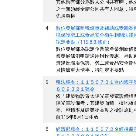
其他應有部分為數人公同共有時，他
之一無須經全體公同共有人同意，得
先購買權
4
數位發展部租稅優惠及補助或獎勵案
境保護勞工或食品安全衛生相關法律
認定要點（115.8.3.修正）
數位發展部為認定企業依產業創新條
業發展條例申請適用租稅優惠、補助
無違反環境保護、勞工或食品安全衛
且情節重大情事，特訂定本要點
5
稅法釋令：１１５０７３１台內國字
８０９３２１號令
依「建築物設置太陽光電發電設備標
陽光電設備者，其建築面積、樓地板
率、容積率及建築物高度之檢討原則
自115年8月1日生效
6
經濟部釋令：１１５０７２９經授產